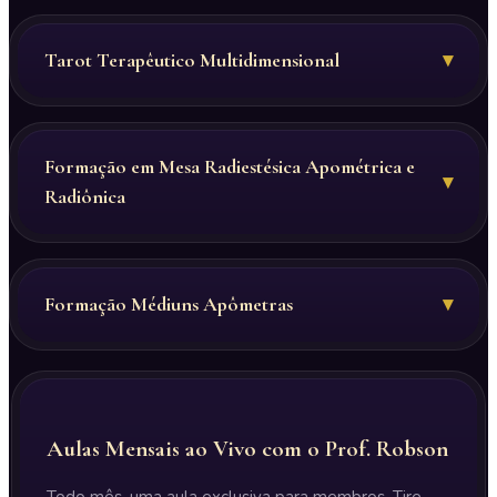
Tarot Terapêutico Multidimensional
▾
Formação em Mesa Radiestésica Apométrica e
▾
Radiônica
Formação Médiuns Apômetras
▾
Aulas Mensais ao Vivo com o Prof. Robson