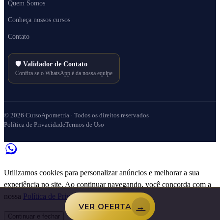
Quem Somos
Conheça nossos cursos
Contato
🛡️
Validador de Contato
Confira se o WhatsApp é da nossa equipe
© 2026 CursoApometria · Todos os direitos reservados
Política de Privacidade
Termos de Uso
Utilizamos cookies para personalizar anúncios e melhorar a sua
experiência no site. Ao continuar navegando, você concorda com a
nossa
Política de Privacidade.
→
VER OFERTA
Continuar e fechar