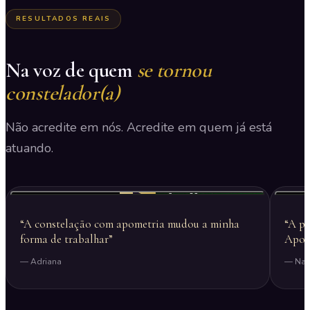
RESULTADOS REAIS
Na voz de quem
se tornou
constelador(a)
Não acredite em nós. Acredite em quem já está
atuando.
▶
“A constelação com apometria mudou a minha
“A po
forma de trabalhar”
Apome
— Adriana
— Nata