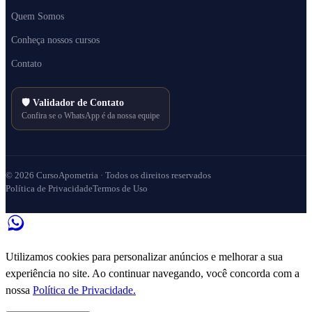
Quem Somos
Conheça nossos cursos
Contato
🛡️
Validador de Contato
Confira se o WhatsApp é da nossa equipe
© 2026 CursoApometria · Todos os direitos reservados
Política de Privacidade
Termos de Uso
Utilizamos cookies para personalizar anúncios e melhorar a sua
experiência no site. Ao continuar navegando, você concorda com a
nossa
Política de Privacidade.